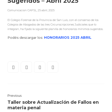
Sugeridos – Abril 2025
Comunicacion CAPSL
,
25 abril, 2025
El Colegio Forense de la Provincia de San Luis, con el consenso de los
Colegios de Abogados de las tres Circunscripciones Judiciales que lo
integran, ha fijado la siguiente planilla de honorarios mínimos sugeridos.
Podés descargar los:
HONORARIOS 2025 ABRIL
Previous
Taller sobre Actualización de Fallos en
materia penal