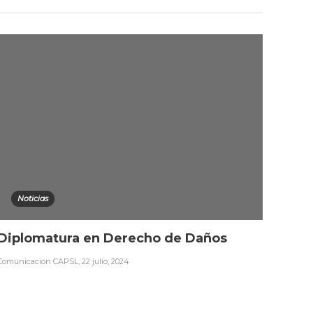
Noticias
Ca
Diplomatura en Derecho de Daños
Segu
Dere
Comunicacion CAPSL
,
22 julio, 2024
Comuni